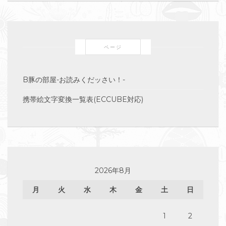
ページ
B豚の部屋-お読みくだッさい！-
携帯絵文字変換一覧表(ECCUBE対応)
2026年8月
月
火
水
木
金
土
日
1
2