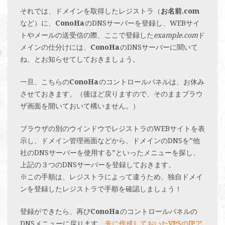
それでは、ドメインを取得したレジストラ（
お名前.com
など）に、
ConoHa
のDNSサーバーを登録し、WEBサイ
トやメールの送受信の際、ここで登録した
example.com
ド
メインの仕分けには、
ConoHa
のDNSサーバーに聞いて
ね、とお知らせてしておきましょう。
一旦、こちらの
ConoHa
のコントロールパネルは、お休み
させておきます。（後ほど戻りますので、そのままブラウ
ザ画面を開いておいて構いません。）
ブラウザの別のウインドウでレジストラのWEBサイトを表
示し、ドメイン管理画面などから、ドメインのDNSを”他
社のDNSサーバーを使用する”といったメニューを探し、
上記の３つのDNSサーバーを登録しておきます。
※この手順は、レジストラによって違うため、独自ドメイ
ンを登録したレジストラで手順を確認しましょう！
登録ができたら、再び
ConoHa
のコントロールパネルの
DNSメニューに戻ります。
先に作成しておいたVPSのIPア