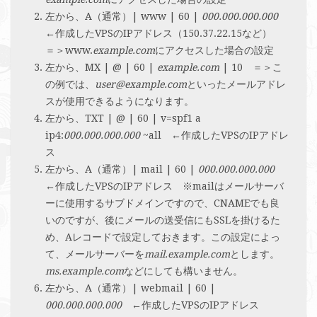
左から、A（通常）| www | 60 |
000.000.000.000
←作成したVPSのIPアドレス（150.37.22.15など）
＝＞www.
example.com
にアクセスした場合の設定
左から、MX | @ | 60 |
example.com
| 10 ＝＞こ
の例では、
user@example.com
といったメールアドレ
スが使用できるようになります。
左から、TXT | @ | 60 | v=spf1 a
ip4:
000.000.000.000
~all ←作成したVPSのIPアドレ
ス
左から、A（通常）| mail | 60 |
000.000.000.000
←作成したVPSのIPアドレス ※mailはメールサーバ
ーに使用するサブドメインですので、CNAMEでも良
いのですが、後にメールの送受信にもSSLを掛けるた
め、Aレコードで設定しておきます。この設定によっ
て、メールサーバーを
mail.example.com
とします。
ms.example.com
などにしても構いません。
左から、A（通常）| webmail | 60 |
000.000.000.000
←作成したVPSのIPアドレス