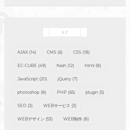
タグ
AJAX
(14)
CMS
(6)
CSS
(18)
EC-CUBE
(49)
flash
(12)
html
(8)
JavaScript
(20)
jQuery
(7)
photoshop
(8)
PHP
(65)
plugin
(5)
SEO
(3)
WEBサービス
(3)
WEBデザイン
(53)
WEB制作
(8)