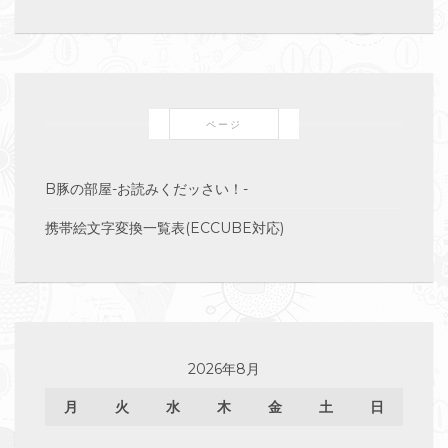
ページ
B豚の部屋-お読みくだッさい！-
携帯絵文字変換一覧表(ECCUBE対応)
2026年8月
月
火
水
木
金
土
日