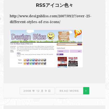
RSSアイコン色々
http://www.designbliss.com/2007/09/27/over-25-
different-styles-of-rss-icons/
2008 年 12 月 9 日
READ MORE