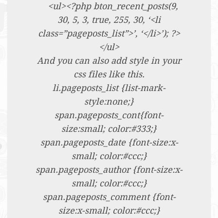
<ul><?php bton_recent_posts(9,
30, 5, 3, true, 255, 30, ‘<li
class=”pageposts_list”>’, ‘</li>’); ?>
</ul>
And you can also add style in your
css files like this.
li.pageposts_list {list-mark-
style:none;}
span.pageposts_cont{font-
size:small; color:#333;}
span.pageposts_date {font-size:x-
small; color:#ccc;}
span.pageposts_author {font-size:x-
small; color:#ccc;}
span.pageposts_comment {font-
size:x-small; color:#ccc;}