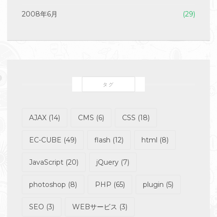
2008年6月
(29)
タグ
AJAX
(14)
CMS
(6)
CSS
(18)
EC-CUBE
(49)
flash
(12)
html
(8)
JavaScript
(20)
jQuery
(7)
photoshop
(8)
PHP
(65)
plugin
(5)
SEO
(3)
WEBサービス
(3)