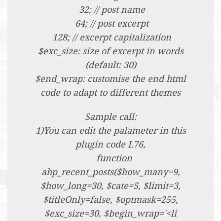
32; // post name
64; // post excerpt
128; // excerpt capitalization
$exc_size: size of excerpt in words
(default: 30)
$end_wrap: customise the end html
code to adapt to different themes
Sample call:
1)You can edit the palameter in this
plugin code L76,
function
ahp_recent_posts($how_many=9,
$how_long=30, $cate=5, $limit=3,
$titleOnly=false, $optmask=255,
$exc_size=30, $begin_wrap='<li