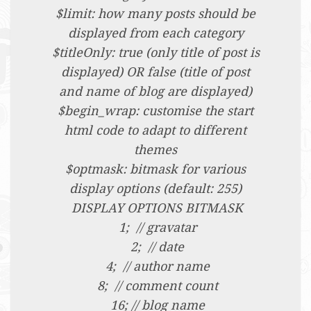
$limit: how many posts should be
displayed from each category
$titleOnly: true (only title of post is
displayed) OR false (title of post
and name of blog are displayed)
$begin_wrap: customise the start
html code to adapt to different
themes
$optmask: bitmask for various
display options (default: 255)
DISPLAY OPTIONS BITMASK
1; // gravatar
2; // date
4; // author name
8; // comment count
16; // blog name