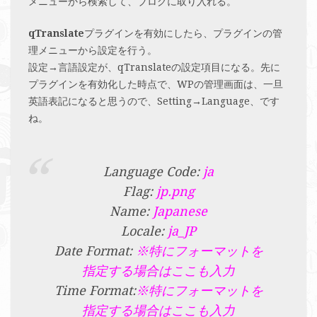
メニューから検索して、ブログに取り入れる。
qTranslate
プラグインを有効にしたら、プラグインの管
理メニューから設定を行う。
設定→言語設定が、qTranslateの設定項目になる。先に
プラグインを有効化した時点で、WPの管理画面は、一旦
英語表記になると思うので、Setting→Language、です
ね。
Language Code:
ja
Flag:
jp.png
Name:
Japanese
Locale:
ja_JP
Date Format:
※特にフォーマットを
指定する場合はここも入力
Time Format:
※特にフォーマットを
指定する場合はここも入力