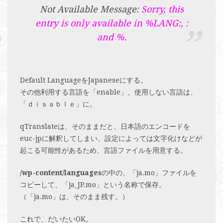
Not Available Message:
Sorry, this
entry is only available in %LANG:, :
and %.
Default LanguageをJapaneseにする。
その他利用する言語を「enable」、使用しない言語は、
「ｄｉｓａｂｌｅ」に。
qTranslateは、そのままだと、日本語のエンコードを
euc-jpに解釈してしまい、設定によっては文字化けなどが
起こる可能性があるため、言語ファイルを用意する。
/wp-content/languages
の中の、「ja.mo」ファイルを
コピーして、「ja_JP.mo」という名称で保存。
（「ja.mo」は、そのまま残す。）
これで、だいたいOK。