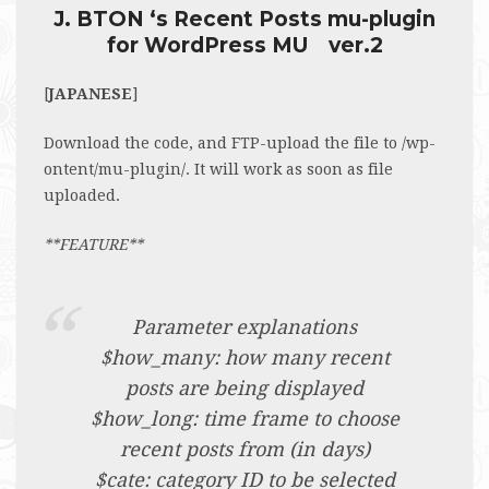
J. BTON ‘s Recent Posts mu-plugin
for WordPress MU ver.2
[
JAPANESE
]
Download the code, and FTP-upload the file to /wp-
ontent/mu-plugin/. It will work as soon as file
uploaded.
**FEATURE**
Parameter explanations
$how_many: how many recent
posts are being displayed
$how_long: time frame to choose
recent posts from (in days)
$cate: category ID to be selected