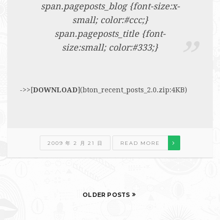
span.pageposts_blog {font-size:x-
small; color:#ccc;}
span.pageposts_title {font-
size:small; color:#333;}
->>[
DOWNLOAD
](bton_recent_posts_2.0.zip:4KB)
2009 年 2 月 21 日
READ MORE
OLDER POSTS