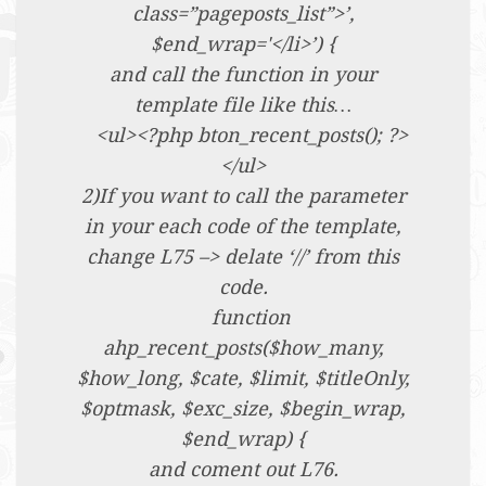
class=”pageposts_list”>’,
$end_wrap='</li>’) {
and call the function in your
template file like this…
<ul><?php bton_recent_posts(); ?>
</ul>
2)If you want to call the parameter
in your each code of the template,
change L75 –> delate ‘//’ from this
code.
function
ahp_recent_posts($how_many,
$how_long, $cate, $limit, $titleOnly,
$optmask, $exc_size, $begin_wrap,
$end_wrap) {
and coment out L76.