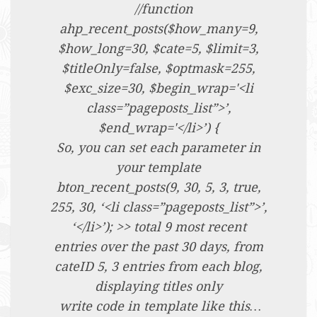
//function
ahp_recent_posts($how_many=9,
$how_long=30, $cate=5, $limit=3,
$titleOnly=false, $optmask=255,
$exc_size=30, $begin_wrap='<li
class=”pageposts_list”>’,
$end_wrap='</li>’) {
So, you can set each parameter in
your template
bton_recent_posts(9, 30, 5, 3, true,
255, 30, ‘<li class=”pageposts_list”>’,
‘</li>’); >> total 9 most recent
entries over the past 30 days, from
cateID 5, 3 entries from each blog,
displaying titles only
write code in template like this…