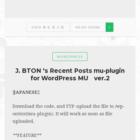
2009 年 6 月 5 日
READ MORE
WORDPRESS
J. BTON ‘s Recent Posts mu-plugin
for WordPress MU ver.2
[
JAPANESE
]
Download the code, and FTP-upload the file to /wp-
ontent/mu-plugin/. It will work as soon as file
uploaded.
**FEATURE**