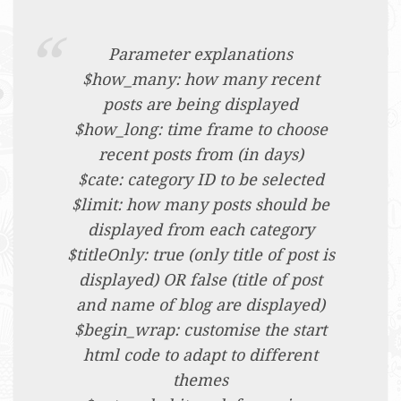
Parameter explanations
$how_many: how many recent
posts are being displayed
$how_long: time frame to choose
recent posts from (in days)
$cate: category ID to be selected
$limit: how many posts should be
displayed from each category
$titleOnly: true (only title of post is
displayed) OR false (title of post
and name of blog are displayed)
$begin_wrap: customise the start
html code to adapt to different
themes