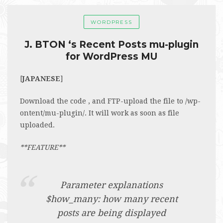
WORDPRESS
J. BTON ‘s Recent Posts mu-plugin
for WordPress MU
[
JAPANESE
]
Download the code , and FTP-upload the file to /wp-
ontent/mu-plugin/. It will work as soon as file
uploaded.
**FEATURE**
Parameter explanations
$how_many: how many recent
posts are being displayed