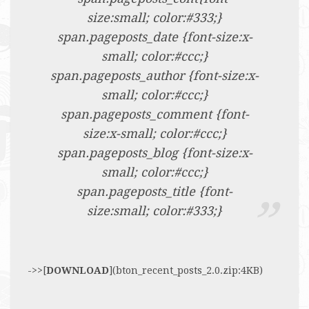
size:small; color:#333;}
span.pageposts_date {font-size:x-
small; color:#ccc;}
span.pageposts_author {font-size:x-
small; color:#ccc;}
span.pageposts_comment {font-
size:x-small; color:#ccc;}
span.pageposts_blog {font-size:x-
small; color:#ccc;}
span.pageposts_title {font-
size:small; color:#333;}
->>[
DOWNLOAD
](bton_recent_posts_2.0.zip:4KB)