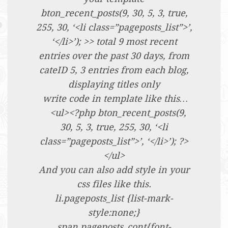
bton_recent_posts(9, 30, 5, 3, true,
255, 30, ‘<li class=”pageposts_list”>’,
‘</li>’); >> total 9 most recent
entries over the past 30 days, from
cateID 5, 3 entries from each blog,
displaying titles only
write code in template like this…
<ul><?php bton_recent_posts(9,
30, 5, 3, true, 255, 30, ‘<li
class=”pageposts_list”>’, ‘</li>’); ?>
</ul>
And you can also add style in your
css files like this.
li.pageposts_list {list-mark-
style:none;}
span.pageposts_cont{font-