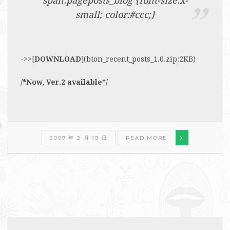
span.pageposts_blog {font-size:x-
small; color:#ccc;}
->>[
DOWNLOAD
](bton_recent_posts_1.0.zip:2KB)
/*Now, Ver.2 available*/
2009 年 2 月 19 日
READ MORE