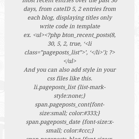
most recent entries over the past 30
days, from cateID 5, 2 entries from
each blog, displaying titles only
write code in template
ex. <ul><?php bton_recent_posts(8,
30, 5, 2, true, ‘<li
class=”pageposts_list”>’, ‘</li>’); ?>
</ul>
And you can also add style in your
css files like this.
li.pageposts_list {list-mark-
style:none;}
span.pageposts_cont{font-
size:small; color:#333;}
span.pageposts_date {font-size:x-
small; color:#ccc;}