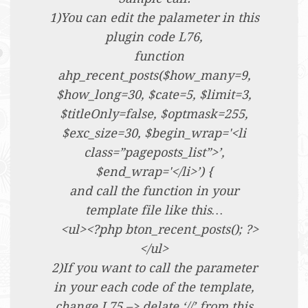
1)You can edit the palameter in this
plugin code L76,
function
ahp_recent_posts($how_many=9,
$how_long=30, $cate=5, $limit=3,
$titleOnly=false, $optmask=255,
$exc_size=30, $begin_wrap='<li
class=”pageposts_list”>’,
$end_wrap='</li>’) {
and call the function in your
template file like this…
<ul><?php bton_recent_posts(); ?>
</ul>
2)If you want to call the parameter
in your each code of the template,
change L75 –> delate ‘//’ from this