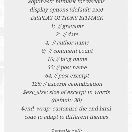
$optmask: bitmask for various
display options (default: 255)
DISPLAY OPTIONS BITMASK
1; // gravatar
2; // date
4; // author name
8; // comment count
16; // blog name
32; // post name
64; // post excerpt
128; // excerpt capitalization
$exc_size: size of excerpt in words
(default: 30)
$end_wrap: customise the end html
code to adapt to different themes
Sample call: