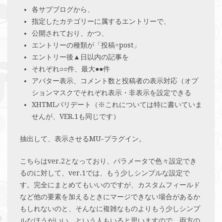
各サブブログから、
指定したカテゴリーに属するエントリーで、
公開されており、かつ、
エントリーの種類が「投稿=post」
エントリー後▲日以内の記事を
それぞれ○○件、最大●●件
アバター表示、コメント数と投稿者の表示対応（オプ
ションマスクでそれぞれ表示・非表示を設定できる
XHTMLバリデート（※これについては特に書いていま
せんが、VER.1も同じです）
抽出して、表示させるMU-プラグイン。
こちらはver.2となっており、パラメータで色々設定でき
るのに対して、ver.1では、もう少しシンプルな設定で
す。完全にまとめてもいいのですが、カスタムフィールド
など他の要素を加えるときにマージできない場合があるか
もしれないのと、そんなに複雑なものよりもう少しシンプ
ルなほうがいい、という人もいると思いますので、両方の