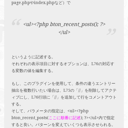
page.phpやindex.phpなど）で
<ul><?php bton_recent_posts(); ?>
</ul>
というように記述する。
それぞれの表示項目に対するオプションは、L76の対応す
る変数の値を編集する。
もし、このプラグインを使用して、条件の違うエントリー
抽出を複数行いたい場合は、L75の「//」を削除してアクテ
ィブにし、L76行頭に「//」を追加して行をコメントアウト
する。
そして、パラメータの指定は、<ul><?php
bton_recent_posts(
ここに順番に記述
); ?></ul>内で指定
すると良い。パターンを変えていくつも表示させられる。