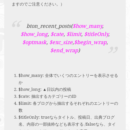
ますのでご注意ください。）
bton_recent_posts(
$how_many
,
$how_long
,
$cate
,
$limit
,
$titleOnly
,
$optmask
,
$exc_size
,
$begin_wrap
,
$end_wrap
)
$how_many: 全体でいくつのエントリーを表示させる
か
$how_long: ▲日以内の投稿
$cate: 抽出するカテゴリーのID
$limit: 各ブログから抽出するそれぞれのエントリーの
数
$titleOnly: trueならタイトル、投稿日、出典ブログ
名、内容の一部抜粋なども表示する /falseなら、タイ