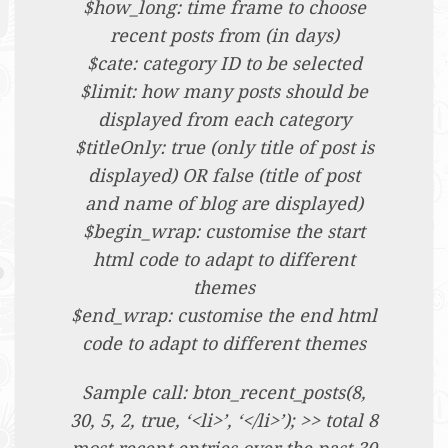
$how_long: time frame to choose
recent posts from (in days)
$cate: category ID to be selected
$limit: how many posts should be
displayed from each category
$titleOnly: true (only title of post is
displayed) OR false (title of post
and name of blog are displayed)
$begin_wrap: customise the start
html code to adapt to different
themes
$end_wrap: customise the end html
code to adapt to different themes
Sample call: bton_recent_posts(8,
30, 5, 2, true, ‘<li>’, ‘</li>’); >> total 8