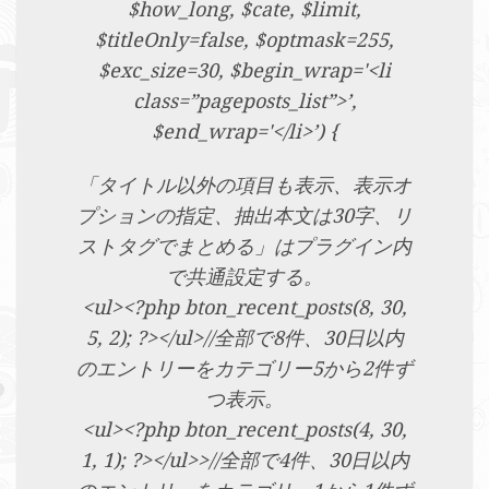
$how_long, $cate, $limit,
$titleOnly=false, $optmask=255,
$exc_size=30, $begin_wrap='<li
class=”pageposts_list”>’,
$end_wrap='</li>’) {
「タイトル以外の項目も表示、表示オ
プションの指定、抽出本文は30字、リ
ストタグでまとめる」はプラグイン内
で共通設定する。
<ul><?php bton_recent_posts(8, 30,
5, 2); ?></ul>//全部で8件、30日以内
のエントリーをカテゴリー5から2件ず
つ表示。
<ul><?php bton_recent_posts(4, 30,
1, 1); ?></ul>>//全部で4件、30日以内