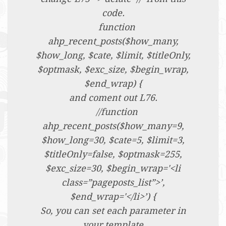
code.
function
ahp_recent_posts($how_many,
$how_long, $cate, $limit, $titleOnly,
$optmask, $exc_size, $begin_wrap,
$end_wrap) {
and coment out L76.
//function
ahp_recent_posts($how_many=9,
$how_long=30, $cate=5, $limit=3,
$titleOnly=false, $optmask=255,
$exc_size=30, $begin_wrap='<li
class=”pageposts_list”>’,
$end_wrap='</li>’) {
So, you can set each parameter in
your template