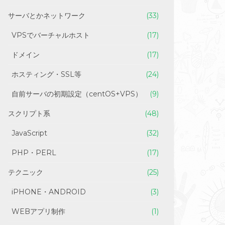
サーバとかネットワーク
(33)
VPSでバーチャルホスト
(17)
ドメイン
(17)
ホスティング・SSL等
(24)
自前サーバの初期設定（centOS+VPS）
(9)
スクリプト系
(48)
JavaScript
(32)
PHP・PERL
(17)
テクニック
(25)
iPHONE・ANDROID
(3)
WEBアプリ制作
(1)