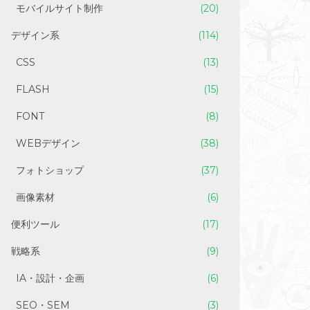
モバイルサイト制作
(20)
デザイン系
(114)
CSS
(13)
FLASH
(15)
FONT
(8)
WEBデザイン
(38)
フォトショップ
(37)
画像素材
(6)
便利ツール
(17)
戦略系
(9)
IA・設計・企画
(6)
SEO・SEM
(3)