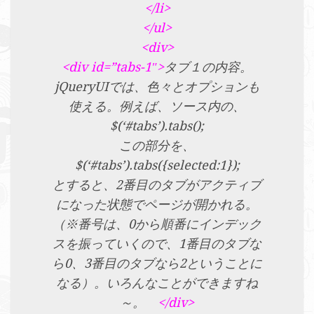
</li>
</ul>
<div>
<div id=”tabs-1″>
タブ１の内容。
jQueryUIでは、色々とオプションも
使える。例えば、ソース内の、
$(‘#tabs’).tabs();
この部分を、
$(‘#tabs’).tabs({selected:1});
とすると、2番目のタブがアクティブ
になった状態でページが開かれる。
（※番号は、0から順番にインデック
スを振っていくので、1番目のタブな
ら0、3番目のタブなら2ということに
なる）。いろんなことができますね
～。
</div>