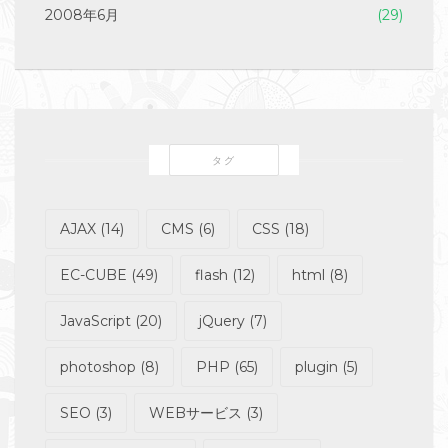
2008年6月
(29)
タグ
AJAX
(14)
CMS
(6)
CSS
(18)
EC-CUBE
(49)
flash
(12)
html
(8)
JavaScript
(20)
jQuery
(7)
photoshop
(8)
PHP
(65)
plugin
(5)
SEO
(3)
WEBサービス
(3)