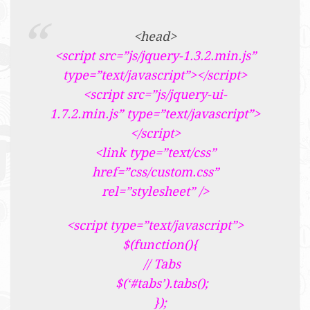
<head>
<script src=”js/jquery-1.3.2.min.js”
type=”text/javascript”></script>
<script src=”js/jquery-ui-
1.7.2.min.js” type=”text/javascript”>
</script>
<link type=”text/css”
href=”css/custom.css”
rel=”stylesheet” />
<script type=”text/javascript”>
$(function(){
// Tabs
$(‘#tabs’).tabs();
});