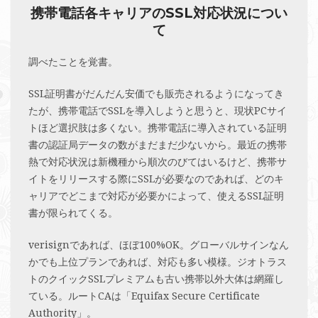
携帯電話各キャリアのSSL対応状況につい
て
調べたことを覚書。
SSL証明書がだんだん安価でも販売されるようになってき
たが、携帯電話でSSLを導入しようと思うと、現状PCサイ
トほど選択肢は多くない。携帯電話に導入されている証明
書の認証局データの数がまだまだ少ないから。最近の携帯
熱で対応状況は新機種から順次のびてはいるけど、携帯サ
イトをリリースする際にSSLが必要なのであれば、どのキ
ャリアでどこまで対応が必要かによって、使えるSSL証明
書が限られてくる。
verisignであれば、ほぼ100%OK。グローバルサインなん
かでも上位プランであれば、対応も多い模様。ジオトラス
トのクイックSSLプレミアムも古い携帯以外大体は網羅し
ている。ルートCAは「Equifax Secure Certificate
Authority」。