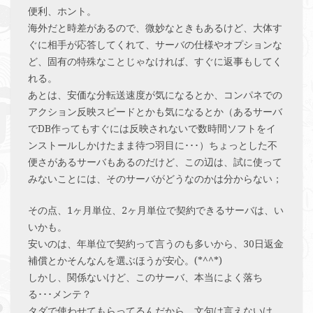
便利、ホント。
海外だと時差があるので、微妙なときもあるけど、大体す
ぐに相手が応答してくれて、サーバの仕様やオプションな
ど、固有の特殊なことじゃなければ、すぐに返事もしてく
れる。
あとは、安価な分転送速度が気になるとか、コンパネでの
アクション反映スピードとかも気になるとか（あるサーバ
でDB作ってもすぐには反映されないで数時間ソフトをイ
ンストールしかけたまま待つ羽目に･･･）ちょっとした不
便さがあるサーバもあるのだけど、この辺は、試に使って
みないことには、そのサーバがどうなのかは分からない；
その点、1ヶ月単位、2ヶ月単位で契約できるサーバは、い
いかも。
安いのは、年単位で契約って言うのも多いから、30日返金
補償とかそんなんを選ぶほうが安心。(*^^*)
しかし、関係ないけど、このサーバ、本当によく落ち
る･･･メンテ？
タダで使わせてもらってるんだから、文句は言えないけ