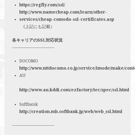
https://regfly.com/ssl/
http://www.namecheap.com/learn/other-
services/cheap-comodo-ssl-certificates.asp
(上記にも記載）
各キャリアのSSL対応状況
——————————
DOCOMO
http://www.nttdocomo.co.jp/service/imode/make/cont
AU
http://www.au.kddi.com/ezfactory/tec/spec/ssl.html
Softbank
http://creation.mb.softbank.jp/web/web_ssl.html
——————————