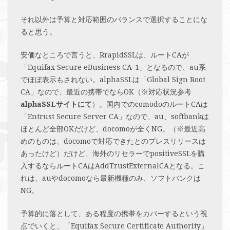
それ以外は予算と対応範囲のバランスで選択することにな
ると思う。
安価なところで言うと、RrapidSSLは、ルートCAが
「Equifax Secure eBusiness CA-1」となるので、au系
でほぼ表示もされない。alphaSSLは「Global Sign Root
CA」なので、最近の携帯でならOK（※対応状況参考
alphaSSLサイトにて
）。国内でのcomodoのルートCAは
「Entrust Secure Server CA」なので、au、softbankは
ほとんど全部OKだけど、docomoが全くNG。（※最近高
めのものは、docomoで対応できたとのプレスリリースは
あったけど）だけど、海外のリセラーでpositiveSSLを購
入するならルートCAはAddTrustExternalCAとなる。こ
れは、auやdocomoなら最新機種のみ、ソフトバンクは
NG。
予算的に落として、ある程度の携帯をカバーするという視
点でいくと、「Equifax Secure Certificate Authority」