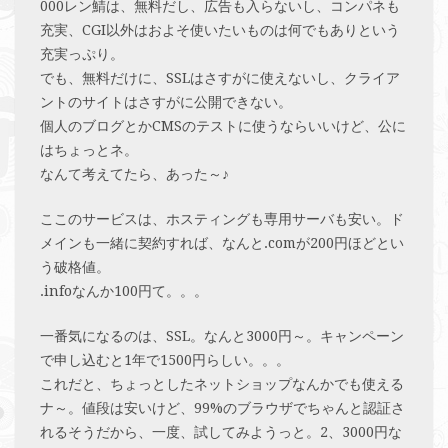
000レン鯖は、無料だし、広告も入らないし、コンパネも
充実、CGI以外はおよそ使いたいものは何でもありという
充実っぷり。
でも、無料だけに、SSLはさすがに使えないし、クライア
ントのサイトはさすがに公開できない。
個人のブログとかCMSのテストに使うならいいけど、公に
はちょっとネ。
なんて考えてたら、あった～♪
ここのサービスは、ホスティングも専用サーバも安い。ド
メインも一緒に契約すれば、なんと.comが200円ほどとい
う破格値。
.infoなんか100円て。。。
一番気になるのは、SSL。なんと3000円～。キャンペーン
で申し込むと1年で1500円らしい。。。
これだと、ちょっとしたネットショップなんかでも使える
ナ～。値段は安いけど、99%のブラウザでちゃんと認証さ
れるそうだから、一度、試してみようっと。2、3000円な