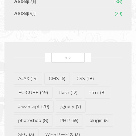
2008年7月
(38)
2008年6月
(29)
タグ
AJAX
(14)
CMS
(6)
CSS
(18)
EC-CUBE
(49)
flash
(12)
html
(8)
JavaScript
(20)
jQuery
(7)
photoshop
(8)
PHP
(65)
plugin
(5)
SEO
(3)
WEBサービス
(3)