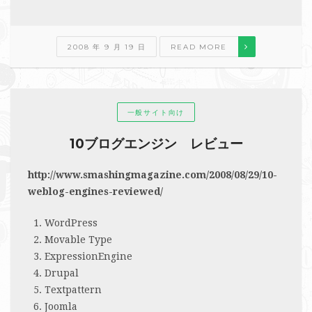
2008 年 9 月 19 日
READ MORE
一般サイト向け
10ブログエンジン レビュー
http://www.smashingmagazine.com/2008/08/29/10-
weblog-engines-reviewed/
WordPress
Movable Type
ExpressionEngine
Drupal
Textpattern
Joomla