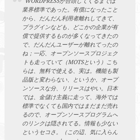
WORDPRESSが台頭してくるまでは
業界標準であった。有償になったこと
から、だんだん利用者離れしてきて、
プラグインなども、どこかの企業が有
償で提供するものが多くなってきたの
で、だんだんユーザーが離れてったの
ね；一応、オープンソースプロジェク
トも走っていて（MOTSという）こち
らは、無料で使える、実は。機能も製
品版と変わらない、というか、オープ
ンソースな分、リリースはやい。日本
では、金儲け主義に走って、海外では
標準でなくても国内ではまだまだ売れ
るので、オープンソースプログラムへ
のリンクは隠されてる。情報も少ない
というセコさ。（この辺、気に入らん